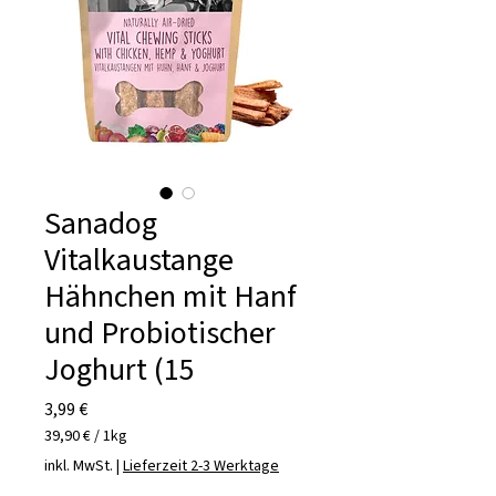
Sanadog
Vitalkaustange
Hähnchen mit Hanf
und Probiotischer
Joghurt (15
Preis
3,99 €
39,90 €
/
1kg
39,90 €
inkl. MwSt.
|
Lieferzeit 2-3 Werktage
pro