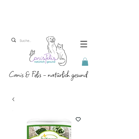
Versandkosten 5,90 Euro
Ab 69 Euro versenden
wir versandkostenfrei!
Canis & Felis - natürlich gesund