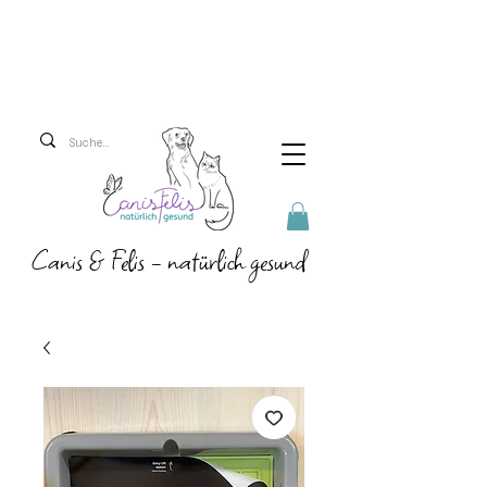
Versandkosten 5,90 Euro
Ab 69 Euro versenden
wir versandkostenfrei!
Canis & Felis - natürlich gesund