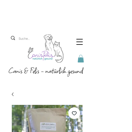
Versandkosten 5,90 Euro
Ab 69 Euro versenden
wir versandkostenfrei!
Canis & Felis - natürlich gesund