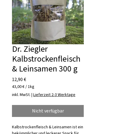
Dr. Ziegler
Kalbstrockenfleisch
& Leinsamen 300 g
Preis
12,90 €
43,00 €
/
1kg
43,00 €
inkl. MwSt.
|
Lieferzeit 2-3 Werktage
pro
1
Kilogramm
Nicht verfügbar
Kalbstrockenfleisch & Leinsamen ist ein
bekömmlicher und leckerer Snack für