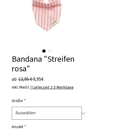
Bandana "Streifen
rosa"
Standardpreis
Sale-
ab
 12,95 € 
9,95€
Preis
inkl. MwSt.
|
Lieferzeit 2-3 Werktage
Größe
*
Anzahl
*