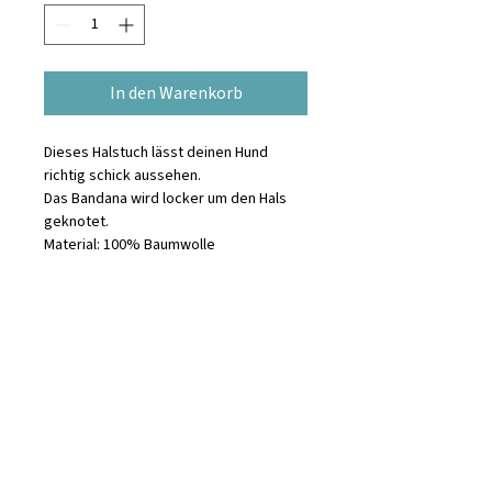
In den Warenkorb
Dieses Halstuch lässt deinen Hund
richtig schick aussehen.
Das Bandana wird locker um den Hals
geknotet.
Material: 100% Baumwolle
Waschanleitung
maschinenwaschbar, trocknergeeignet
Informationen zur
bei niedrigen Temperaturen
Produktsicherheit
The Paws HQ
Gang Landuh No.1