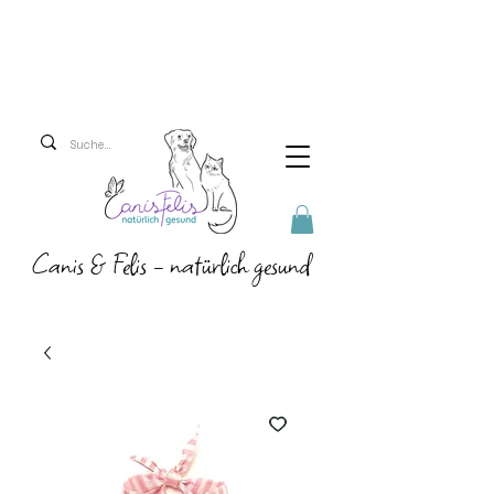
Versandkosten 5,90 Euro
Ab 69 Euro versenden
wir versandkostenfrei!
Canis & Felis - natürlich gesund