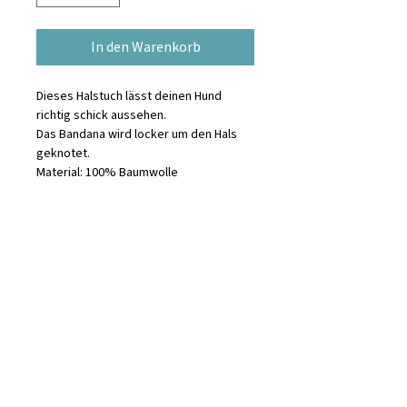
In den Warenkorb
Dieses Halstuch lässt deinen Hund
richtig schick aussehen.
Das Bandana wird locker um den Hals
geknotet.
Material: 100% Baumwolle
Waschanleitung
maschinenwaschbar, trocknergeeignet
Informationen zur
bei niedrigen Temperaturen
Produktsicherheit
The Paws HQ
Gang Landuh No.1
Tibubeneng