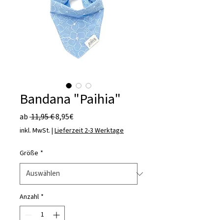
Bandana "Paihia"
Standardpreis
Sale-
ab
 11,95 € 
8,95€
Preis
inkl. MwSt.
|
Lieferzeit 2-3 Werktage
Größe
*
Anzahl
*