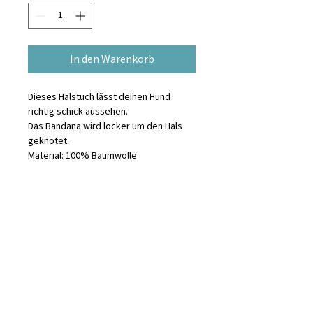
In den Warenkorb
Dieses Halstuch lässt deinen Hund
richtig schick aussehen.
Das Bandana wird locker um den Hals
geknotet.
Material: 100% Baumwolle
Waschanleitung
maschinenwaschbar, trocknergeeignet
Informationen zur
bei niedrigen Temperaturen
Produktsicherheit
The Paws HQ
Gang Landuh No.1