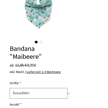
Bandana
"Maibeere"
Standardpreis
Sale-
ab
 11,95 € 
8,95€
Preis
inkl. MwSt.
|
Lieferzeit 2-3 Werktage
Größe
*
Anzahl
*