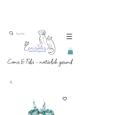
Versandkosten 5,90 Euro
Ab 69 Euro versenden
wir versandkostenfrei!
Canis & Felis - natürlich gesund