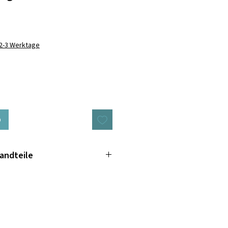
 2-3 Werktage
b
andteile
le:
hfett 15,9%, Rohfaser 1,8%,
hte 54,5%
l für Hunde
 Hunde.